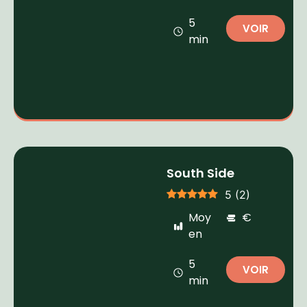
5
VOIR
min
South Side
5
(
2
)
Moy
€
en
5
VOIR
min