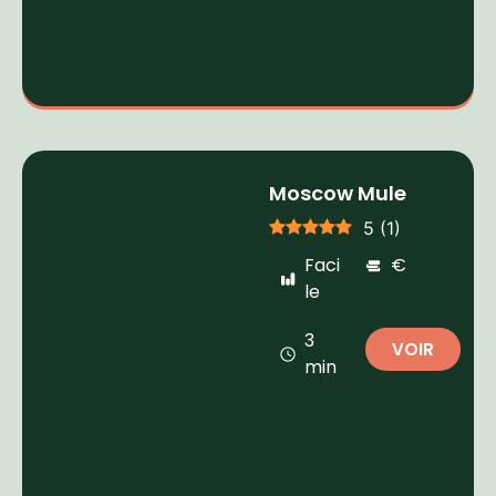
Moscow Mule
5
(
1
)
Faci
€
le
3
VOIR
min