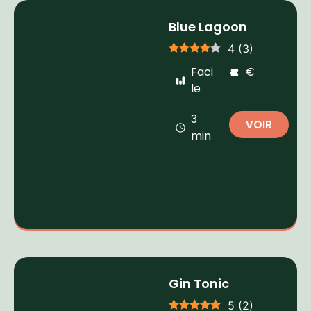
Blue Lagoon
4
(
3
)
Faci
€
le
3
VOIR
min
Gin Tonic
5
(
2
)