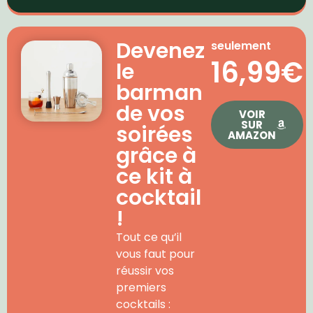
Devenez
seulement
16,99€
le
barman
de vos
VOIR
SUR
soirées
AMAZON
grâce à
ce kit à
cocktail
!
Tout ce qu’il
vous faut pour
réussir vos
premiers
cocktails :