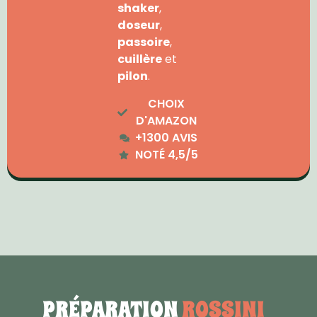
shaker
,
doseur
,
passoire
,
cuillère
et
pilon
.
CHOIX
D'AMAZON
+1300 AVIS
NOTÉ 4,5/5
PRÉPARATION
ROSSINI