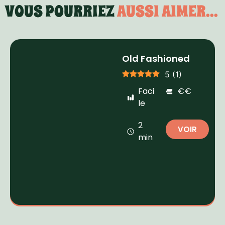
VOUS POURRIEZ
AUSSI AIMER...
Old Fashioned
5
(
1
)
Faci
€€
le
2
VOIR
min