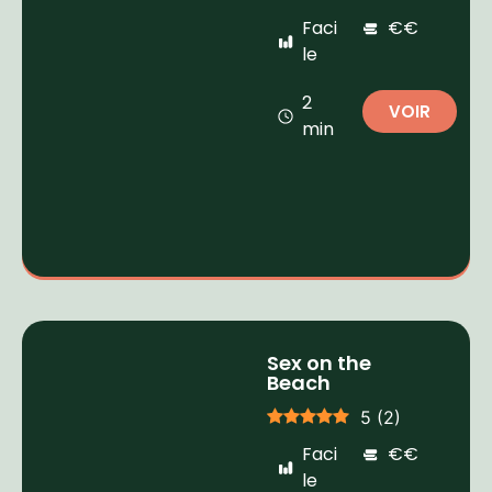
Faci
€€
le
2
VOIR
min
Sex on the
Beach
5
(
2
)
Faci
€€
le