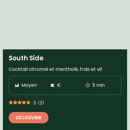
South Side
Cocktail citronné et mentholé, frais et vif
Moyen
€
5 min
5
(
2
)
DÉCOUVRIR