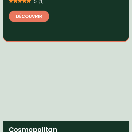
5
(
1
)
DÉCOUVRIR
Cosmopolitan