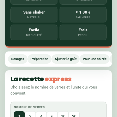
Sans shaker
≈ 1,80 €
MATÉRIEL
PAR VERRE
Facile
Frais
DIFFICULTÉ
PROFIL
Dosages
Préparation
Ajuster le goût
Pour une soirée
Di
La recette
express
Choisissez le nombre de verres et l’unité qui vous
convient.
NOMBRE DE VERRES
1
2
4
6
10
20