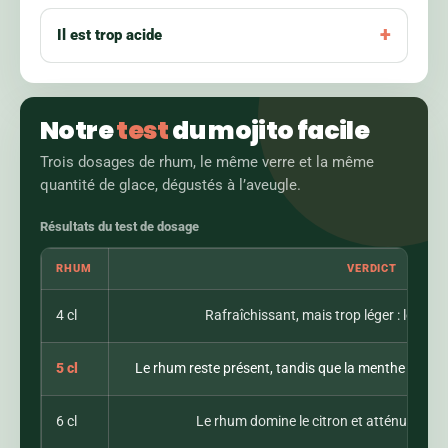
Il est trop acide
Notre
test
du mojito facile
Trois dosages de rhum, le même verre et la même
quantité de glace, dégustés à l’aveugle.
Résultats du test de dosage
RHUM
VERDICT
4 cl
Rafraîchissant, mais trop léger : le rhum 
5 cl
Le rhum reste présent, tandis que la menthe et le ci
6 cl
Le rhum domine le citron et atténue nett