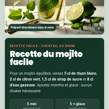
Préparé directement dans le verre
RECETTE FACILE • COCKTAIL AU RHUM
Recette du mojito
facile
Pour un mojito équilibré, versez
5 cl de rhum blanc
,
2 cl de citron vert
,
1,5 cl de sirop de sucre
et
8 cl
d’eau gazeuse
. Ajoutez menthe et glace : aucun
shaker nécessaire.
5 min
5 + glace
PRÉPARATION
INGRÉDIENTS