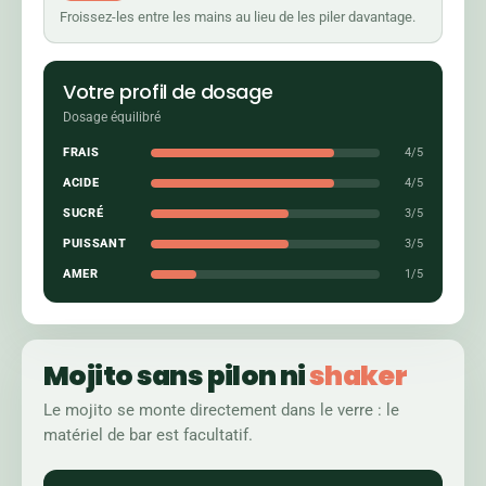
Froissez-les entre les mains au lieu de les piler davantage.
Votre profil de dosage
Dosage équilibré
FRAIS
4/5
ACIDE
4/5
SUCRÉ
3/5
PUISSANT
3/5
AMER
1/5
Mojito sans pilon ni
shaker
Le mojito se monte directement dans le verre : le
matériel de bar est facultatif.