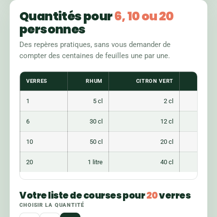
Quantités pour
6, 10 ou 20
personnes
Des repères pratiques, sans vous demander de
compter des centaines de feuilles une par une.
VERRES
RHUM
CITRON VERT
SIROP
1
5 cl
2 cl
1,5 cl
6
30 cl
12 cl
9 cl
10
50 cl
20 cl
15 cl
20
1 litre
40 cl
30 cl
Votre liste de courses pour
20
verres
CHOISIR LA QUANTITÉ