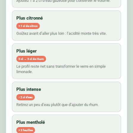
Ajoutez 1 à 2 cl d’eau gazeuse pour conserver le volume.
Plus citronné
+ 1 cl de citron
Goûtez avant d’aller plus loin : l’acidité monte très vite.
Plus léger
5 cl → 3 cl de rhum
Le profil reste net sans transformer le verre en simple
limonade.
Plus intense
− 2 cl d’eau
Retirez un peu d’eau plutôt que d’ajouter du rhum.
Plus mentholé
+ 3 feuilles