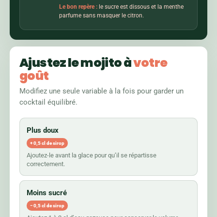
Le bon repère :
le sucre est dissous et la menthe
parfume sans masquer le citron.
Ajustez le mojito à
votre
goût
Modifiez une seule variable à la fois pour garder un
cocktail équilibré.
Plus doux
+ 0,5 cl de sirop
Ajoutez-le avant la glace pour qu’il se répartisse
correctement.
Moins sucré
− 0,5 cl de sirop