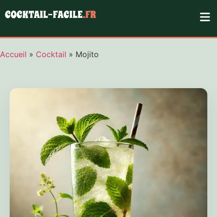
COCKTAIL-FACILE
.FR
Accueil
»
Cocktail
»
Mojito