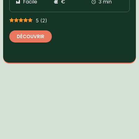
Facile
€
3 min
5
(
2
)
DÉCOUVRIR