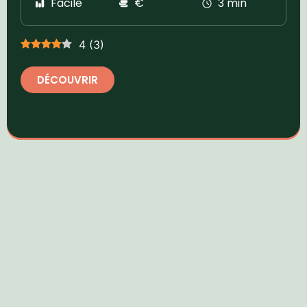
Facile
€
3 min
4
(
3
)
DÉCOUVRIR