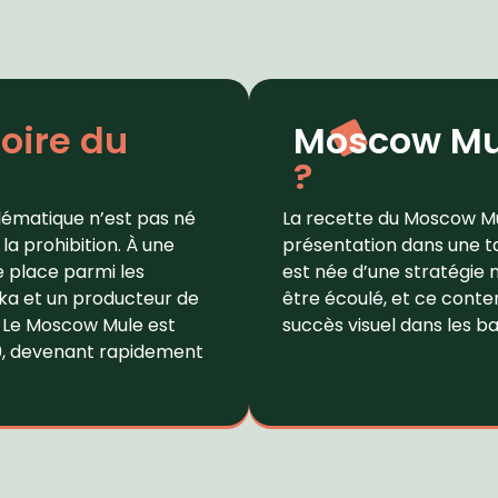
toire du
Moscow Mu
?
lématique n’est pas né
La recette du Moscow Mu
 la prohibition. À une
présentation dans une ta
e place parmi les
est née d’une stratégie m
dka et un producteur de
être écoulé, et ce cont
r. Le Moscow Mule est
succès visuel dans les bar
40, devenant rapidement