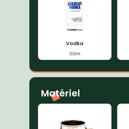
Vodka
50
ml
Matériel