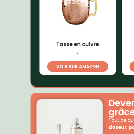
Tasse en cuivre
1
VOIR SUR AMAZON
Deven
grâce 
Tout ce qu’
doseur
,
p