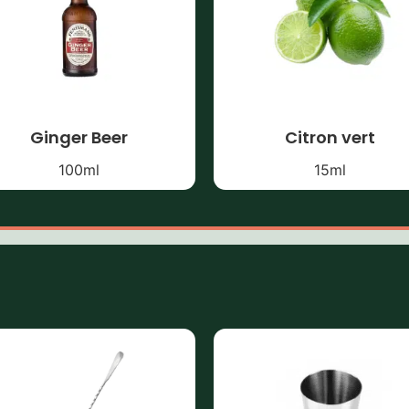
Ginger Beer
Citron vert
100
ml
15
ml