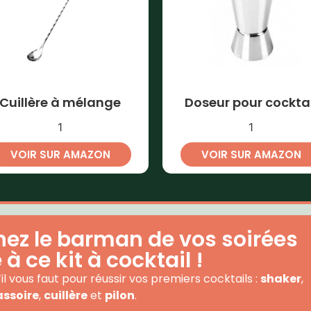
Cuillère à mélange
Doseur pour cocktai
1
1
VOIR SUR AMAZON
VOIR SUR AMAZON
ez le barman de vos soirées
à ce kit à cocktail !
il vous faut pour réussir vos premiers cocktails :
shaker
,
assoire
,
cuillère
et
pilon
.