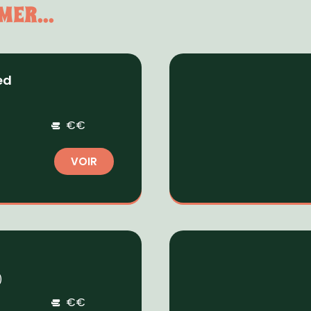
MER...
ed
)
€€
VOIR
)
€€