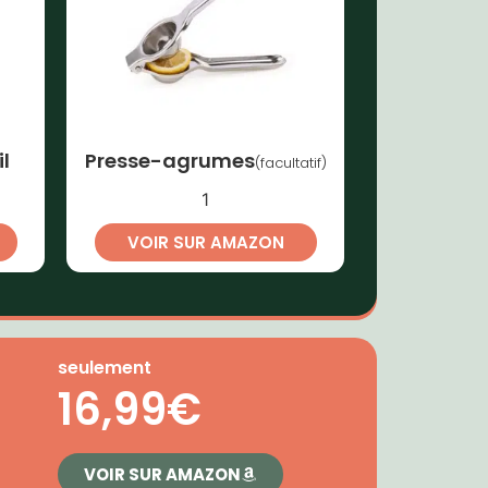
l
Presse-agrumes
(facultatif)
1
VOIR SUR AMAZON
seulement
16,99€
VOIR SUR AMAZON