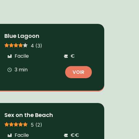
Blue Lagoon
4
(
3
)
Facile
€
3 min
VOIR
Sex on the Beach
5
(
2
)
Facile
€€