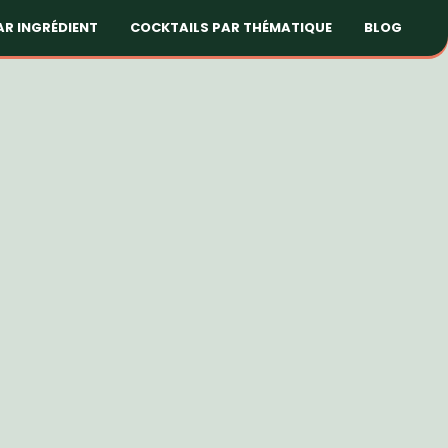
AR INGRÉDIENT
COCKTAILS PAR THÉMATIQUE
BLOG