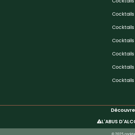
Cocktail
Cocktail
Cocktails
Cocktail
Cocktail
Cocktail
Cocktails
Découvre 
L'ABUS D'AL
© 2025 cocktai