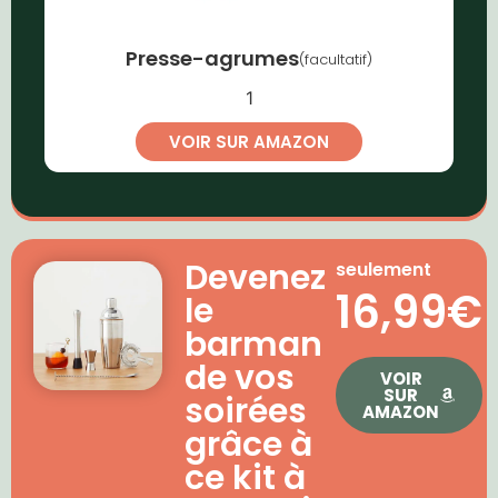
Presse-agrumes
(facultatif)
1
VOIR SUR AMAZON
Devenez
seulement
16,99€
le
barman
de vos
VOIR
SUR
soirées
AMAZON
grâce à
ce kit à