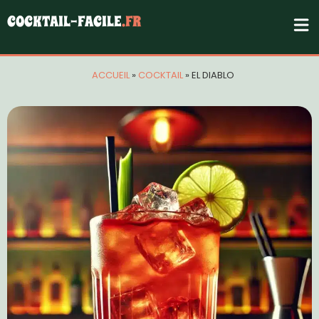
COCKTAIL-FACILE
.FR
ACCUEIL
»
COCKTAIL
»
EL DIABLO