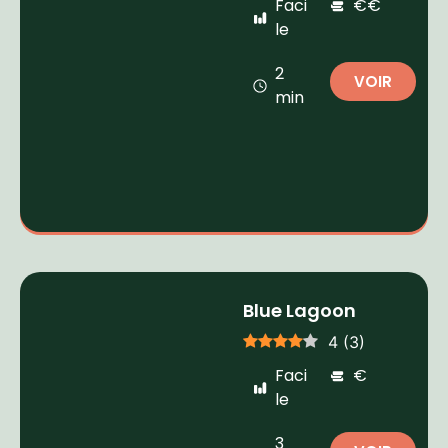
Faci
€€
le
2
VOIR
min
Blue Lagoon
4
(
3
)
Faci
€
le
3