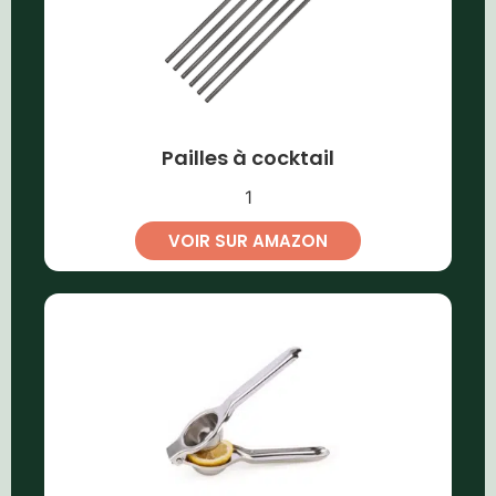
Pailles à cocktail
1
VOIR SUR AMAZON