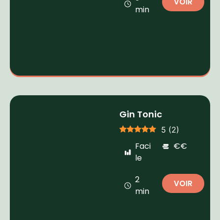
VOIR
min
Gin Tonic
5
(
2
)
Faci
€€
le
2
VOIR
min