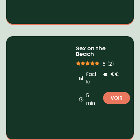
Sex on the
Beach
5
(
2
)
Faci
€€
le
5
VOIR
min