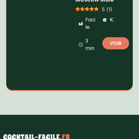
5
(
1
)
Faci
€
le
3
VOIR
min
COCKTAIL-FACILE
.FR