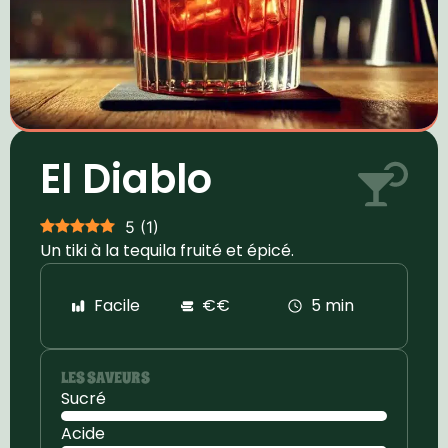
El Diablo
5
(
1
)
Un tiki à la tequila fruité et épicé.
Facile
€€
5 min
LES SAVEURS
Sucré
Acide