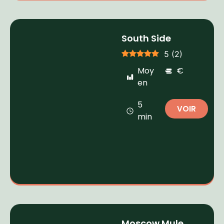
South Side
5
(
2
)
Moy
€
en
5
VOIR
min
Moscow Mule