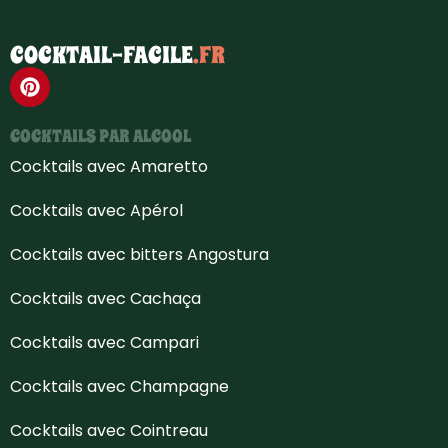
COCKTAIL-FACILE
.FR
COCKTAILS PAR ALCOOL
Cocktails avec Amaretto
Cocktails avec Apérol
Cocktails avec bitters Angostura
Cocktails avec Cachaça
Cocktails avec Campari
Cocktails avec Champagne
Cocktails avec Cointreau