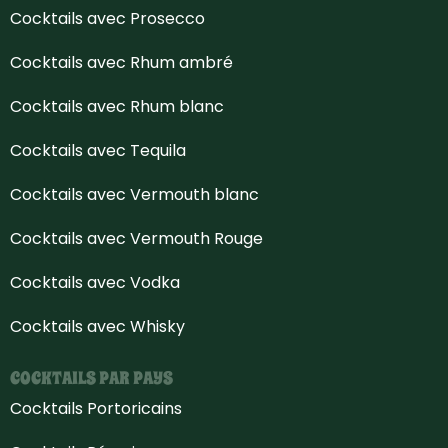
Cocktails avec Prosecco
Cocktails avec Rhum ambré
Cocktails avec Rhum blanc
Cocktails avec Tequila
Cocktails avec Vermouth blanc
Cocktails avec Vermouth Rouge
Cocktails avec Vodka
Cocktails avec Whisky
COCKTAILS PAR PAYS
Cocktails Portoricains