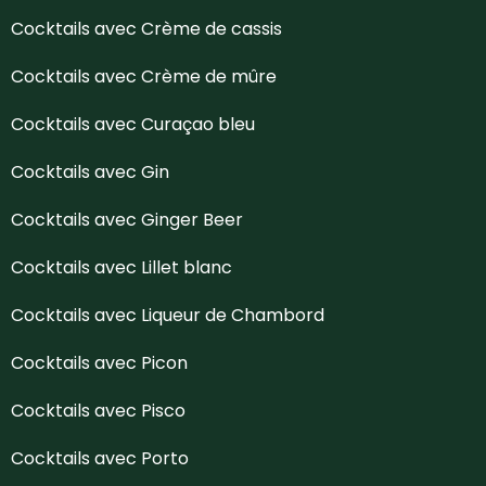
Cocktails avec Crème de cassis
Cocktails avec Crème de mûre
Cocktails avec Curaçao bleu
Cocktails avec Gin
Cocktails avec Ginger Beer
Cocktails avec Lillet blanc
Cocktails avec Liqueur de Chambord
Cocktails avec Picon
Cocktails avec Pisco
Cocktails avec Porto