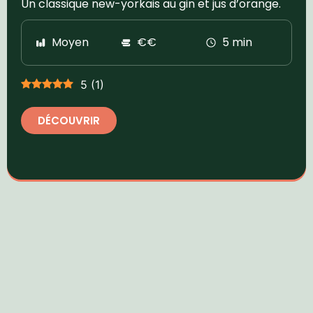
Un classique new-yorkais au gin et jus d’orange.
Moyen
€€
5 min
5
(
1
)
DÉCOUVRIR