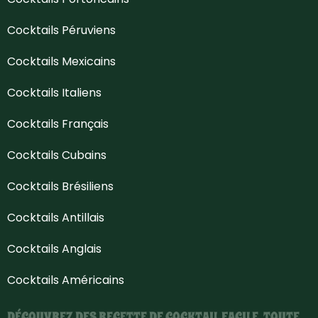
Cocktails Péruviens
Cocktails Mexicains
Cocktails Italiens
Cocktails Français
Cocktails Cubains
Cocktails Brésiliens
Cocktails Antillais
Cocktails Anglais
Cocktails Américains
DÉCOUVREZ DES RECETTE DE COCKTAIL FACILE, TOUTE