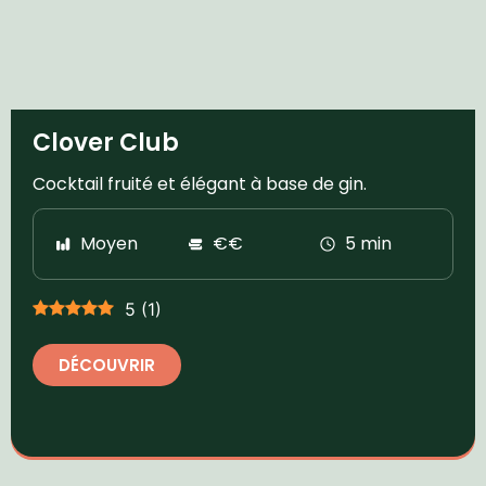
Clover Club
Cocktail fruité et élégant à base de gin.
Moyen
€€
5 min
5
(
1
)
DÉCOUVRIR