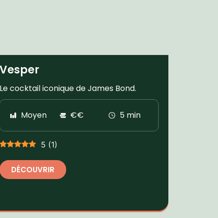
Vesper
Le cocktail iconique de James Bond.
Moyen
€€
5 min
5
(
1
)
DÉCOUVRIR