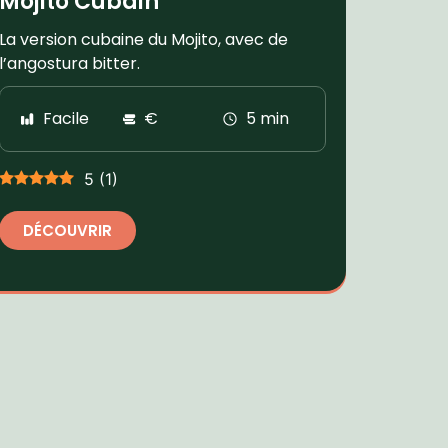
Mojito Cubain
La version cubaine du Mojito, avec de
l’angostura bitter.
Facile
€
5 min
5
(
1
)
DÉCOUVRIR