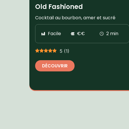
Old Fashioned
Cocktail au bourbon, amer et sucré
Facile
€€
2 min
5
(
1
)
DÉCOUVRIR