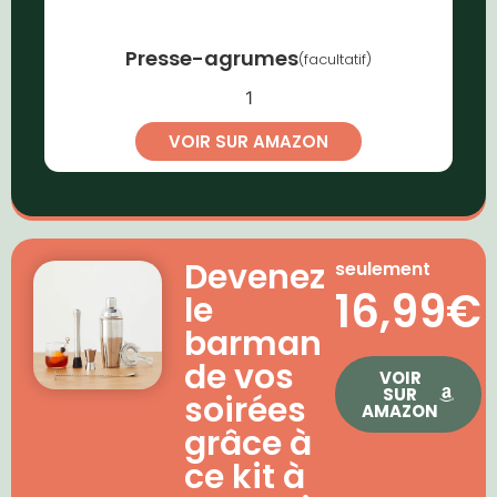
Presse-agrumes
(facultatif)
1
VOIR SUR AMAZON
Devenez
seulement
16,99€
le
barman
de vos
VOIR
SUR
soirées
AMAZON
grâce à
ce kit à