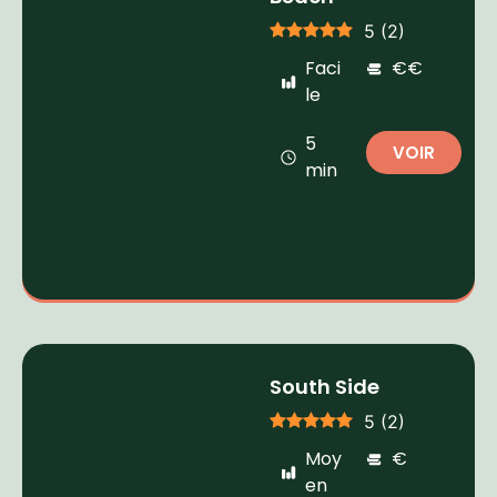
5
(
2
)
Faci
€€
le
5
VOIR
min
South Side
5
(
2
)
Moy
€
en