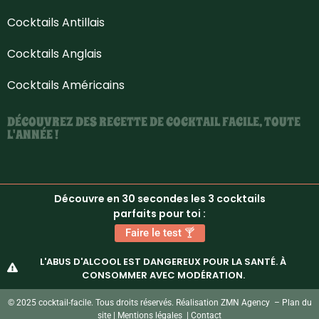
Cocktails Antillais
Cocktails Anglais
Cocktails Américains
DÉCOUVREZ DES RECETTE DE COCKTAIL FACILE, TOUTE
L'ANNÉE !
Découvre en 30 secondes les 3 cocktails
parfaits pour toi :
Faire le test 🍸
L'ABUS D'ALCOOL EST DANGEREUX POUR LA SANTÉ. À
CONSOMMER AVEC MODÉRATION.
© 2025 cocktail-facile. Tous droits réservés. Réalisation
ZMN Agency
–
Plan du
site
|
Mentions légales
|
Contact