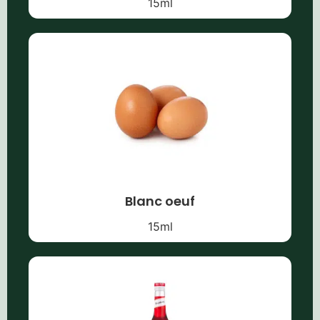
15
ml
Blanc oeuf
15
ml