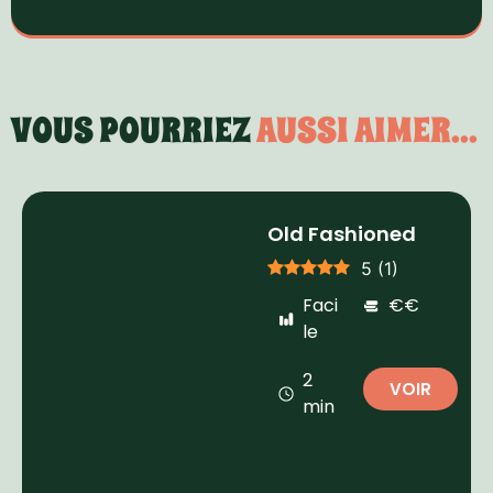
VOUS POURRIEZ
AUSSI AIMER...
Old Fashioned
5
(
1
)
Faci
€€
le
2
VOIR
min