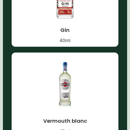
Gin
40
ml
Vermouth blanc