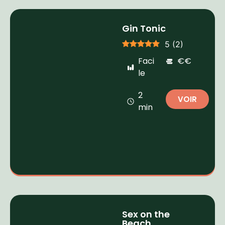
Gin Tonic
5
(
2
)
Faci
€€
le
2
VOIR
min
Sex on the
Beach