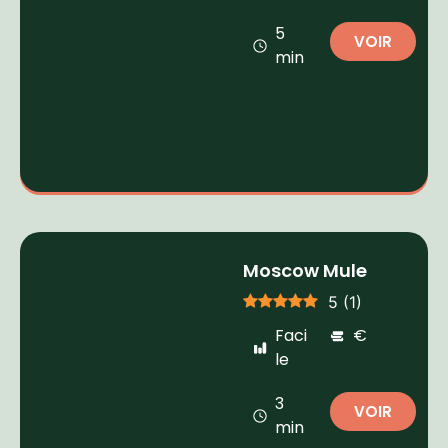
5
VOIR
min
Moscow Mule
5
(
1
)
Faci
€
le
3
VOIR
min