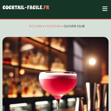
COCKTAIL-FACILE
.FR
ACCUEIL
»
COCKTAIL
»
CLOVER CLUB