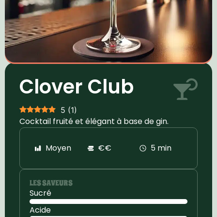
Clover Club
5
(
1
)
Cocktail fruité et élégant à base de gin.
Moyen
€€
5 min
LES SAVEURS
Sucré
Acide