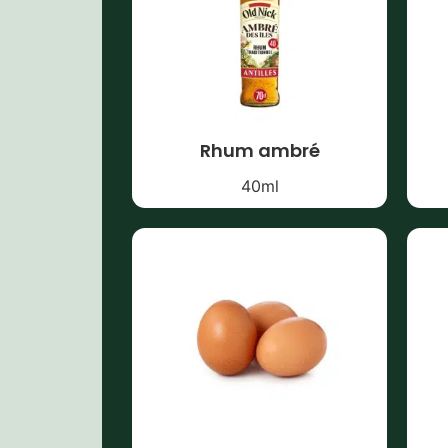
Rhum ambré
40
ml