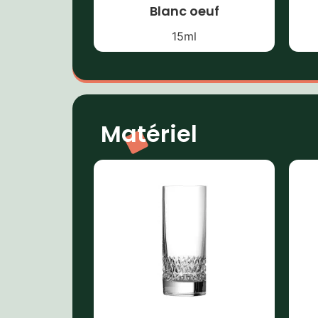
Blanc oeuf
15
ml
Matériel