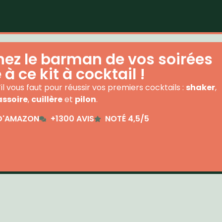
ez le barman de vos soirées
à ce kit à cocktail !
il vous faut pour réussir vos premiers cocktails :
shaker
,
assoire
,
cuillère
et
pilon
.
D'AMAZON
+1300 AVIS
NOTÉ 4,5/5