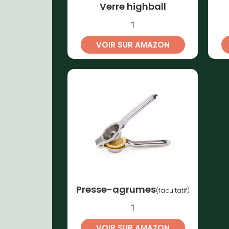
Verre highball
1
VOIR SUR AMAZON
Presse-agrumes
(facultatif)
1
VOIR SUR AMAZON