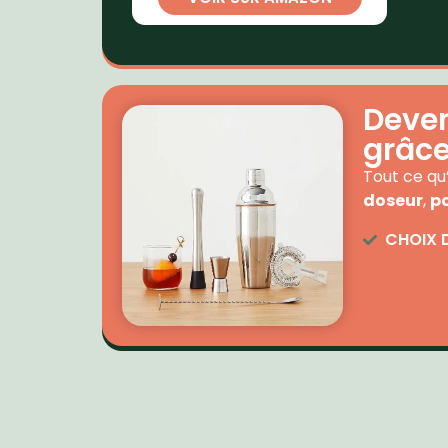
Deven
grâce 
Tout ce qu’
doseur
,
p
CHOIX 