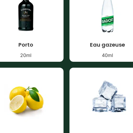
Porto
Eau gazeuse
20
ml
40
ml