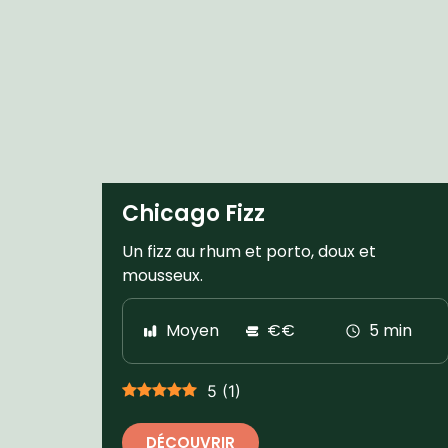
Chicago Fizz
Un fizz au rhum et porto, doux et
mousseux.
Moyen
€€
5 min
5
(
1
)
DÉCOUVRIR