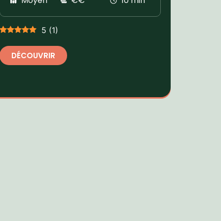
Moyen
€€
10 min
5
(
1
)
DÉCOUVRIR