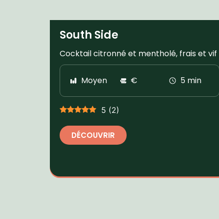
South Side
Cocktail citronné et mentholé, frais et vif
Moyen
€
5 min
5
(
2
)
DÉCOUVRIR