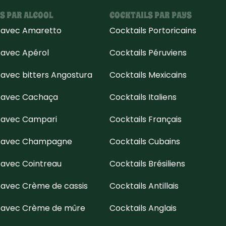
S PAR ALCOOL
COCKTAILS PAR PAYS
s avec Amaretto
Cocktails Portoricains
 avec Apérol
Cocktails Péruviens
 avec bitters Angostura
Cocktails Mexicains
s avec Cachaça
Cocktails Italiens
s avec Campari
Cocktails Français
s avec Champagne
Cocktails Cubains
 avec Cointreau
Cocktails Brésiliens
 avec Crème de cassis
Cocktails Antillais
s avec Crème de mûre
Cocktails Anglais