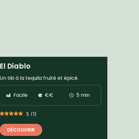
El Diablo
Un tiki à la tequila fruité et épicé.
Facile
€€
5 min
5
(
1
)
DÉCOUVRIR