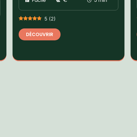
Facile
€
5 min
5
(
2
)
DÉCOUVRIR