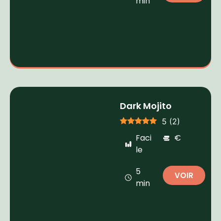
min
Dark Mojito
5
(
2
)
Faci
€
le
5
VOIR
min