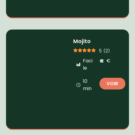
Mojito
5
(
2
)
Faci
€
le
10
VOIR
min