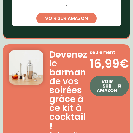
1
VOIR SUR AMAZON
Devenez
seulement
16,99€
le
barman
de vos
VOIR
SUR
soirées
AMAZON
grâce à
ce kit à
cocktail
!