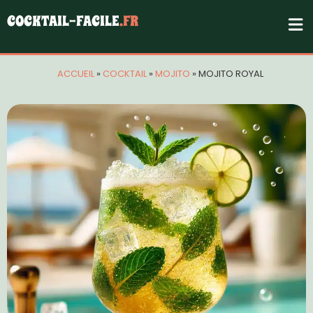
COCKTAIL-FACILE
.FR
ACCUEIL
»
COCKTAIL
»
MOJITO
»
MOJITO ROYAL