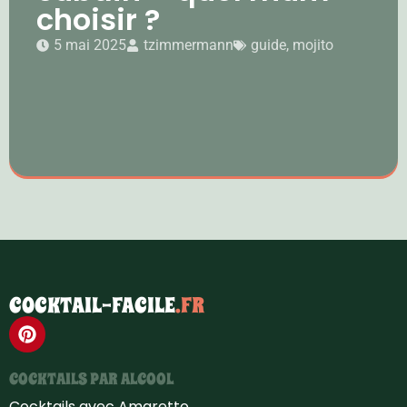
choisir ?
5 mai 2025
tzimmermann
guide
,
mojito
COCKTAIL-FACILE
.FR
COCKTAILS PAR ALCOOL
Cocktails avec Amaretto