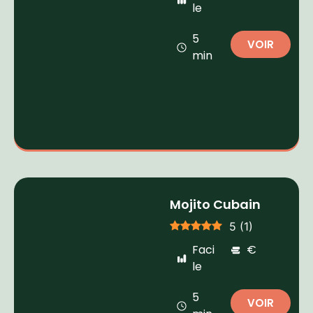
le
5
VOIR
min
Mojito Cubain
5
(
1
)
Faci
€
le
5
VOIR