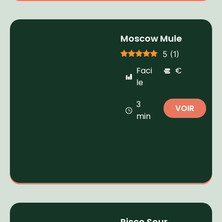
Moscow Mule
5
(
1
)
Faci
€
le
3
VOIR
min
Pisco Sour