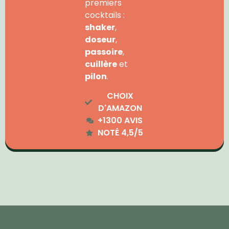
premiers
cocktails :
shaker
,
doseur
,
passoire
,
cuillère
et
pilon
.
CHOIX
D'AMAZON
+1300 AVIS
NOTÉ 4,5/5