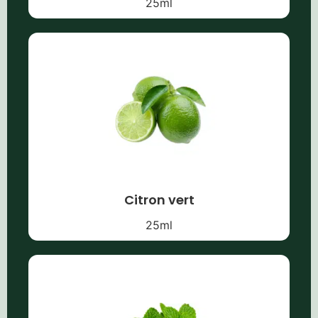
25
ml
Citron vert
25
ml