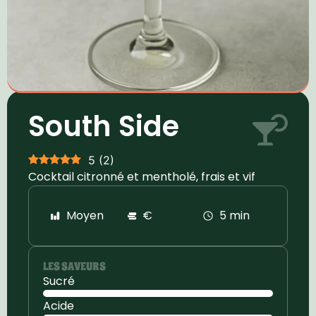
South Side
5
(
2
)
Cocktail citronné et mentholé, frais et vif
Moyen
€
5 min
LES SAVEURS
Sucré
Acide