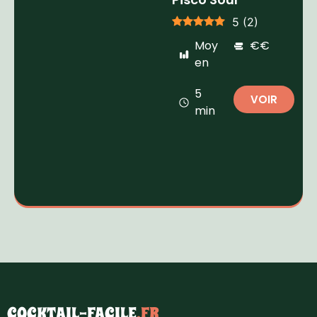
5
(
2
)
Moy
€€
en
5
VOIR
min
COCKTAIL-FACILE
.FR