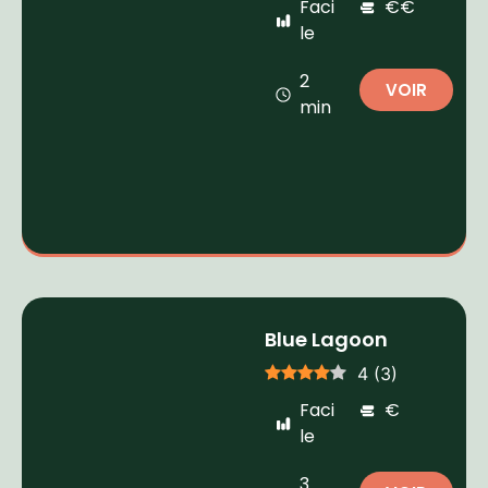
Faci
€€
le
2
VOIR
min
Blue Lagoon
4
(
3
)
Faci
€
le
3