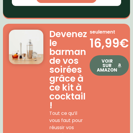
Devenez
seulement
16,99€
le
barman
de vos
VOIR
SUR
soirées
AMAZON
grâce à
ce kit à
cocktail
!
Tout ce qu’il
vous faut pour
réussir vos