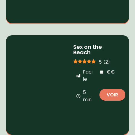
Sex on the
Beach
5
(
2
)
Faci
€€
le
5
VOIR
min