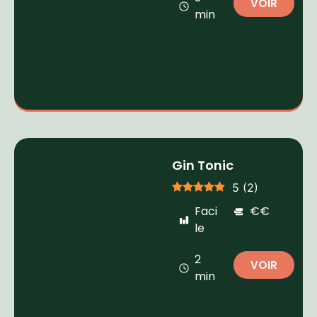
VOIR
min
Gin Tonic
5
(
2
)
Faci
€€
le
2
VOIR
min