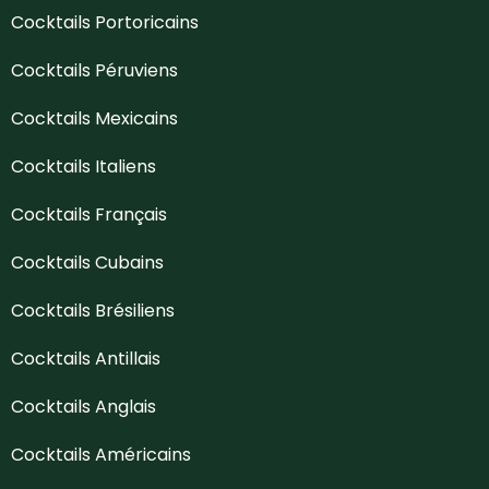
Cocktails Portoricains
Cocktails Péruviens
Cocktails Mexicains
Cocktails Italiens
Cocktails Français
Cocktails Cubains
Cocktails Brésiliens
Cocktails Antillais
Cocktails Anglais
Cocktails Américains