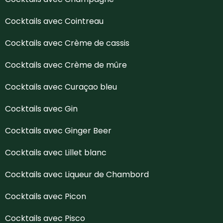
Cocktails avec Cointreau
Cocktails avec Crème de cassis
Cocktails avec Crème de mûre
Cocktails avec Curaçao bleu
Cocktails avec Gin
Cocktails avec Ginger Beer
Cocktails avec Lillet blanc
Cocktails avec Liqueur de Chambord
Cocktails avec Picon
Cocktails avec Pisco